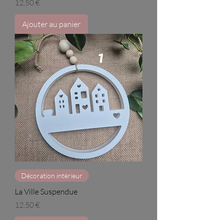
Prix
12,50 €
Ajouter au panier
Décoration intérieur
La Ville Suspendue
Prix
12,50 €