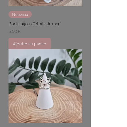
Nouveau
Porte bijoux "étoile de mer"
Prix
5,50 €
Ajouter au panier