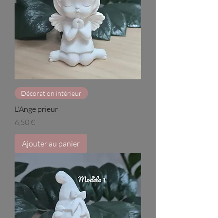
Décoration intérieur
L'Ange prieur
Prix
6,50 €
Ajouter au panier