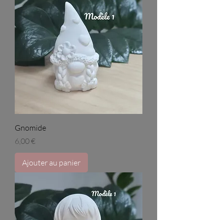
Gnomide
Prix
6,00 €
Ajouter au panier