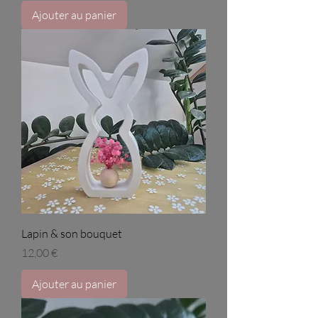
Ajouter au panier
Lapin & son bouquet
Prix
12,00 €
Ajouter au panier