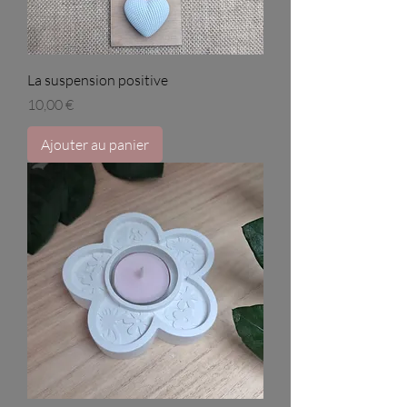
La suspension positive
Prix
10,00 €
Ajouter au panier