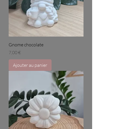
Gnome chocolate
Prix
7,00 €
Ajouter au panier