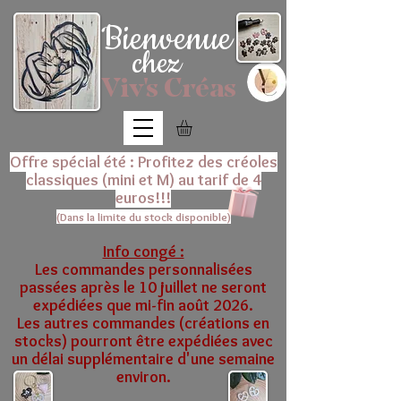
Bienvenue
chez
Viv's Créas
Offre spécial été : Profitez des créoles
classiques (mini et M) au tarif de 4
euros!!!
(Dans la limite du stock disponible)
Info congé :
Les commandes personnalisées
passées après le 10 juillet ne seront
expédiées que mi-fin août 2026.
Les autres commandes (créations en
stocks) pourront être expédiées avec
un délai supplémentaire d'une semaine
environ.