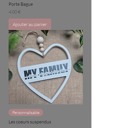
Porte Bague
Prix
4,00 €
Ajouter au panier
Personnalisable
Les coeurs suspendus