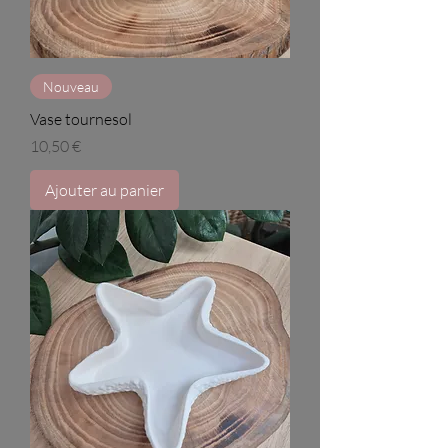
Nouveau
Vase tournesol
Prix
10,50 €
Ajouter au panier