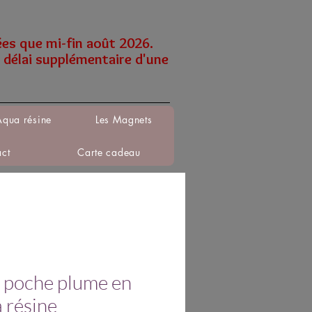
ées que mi-fin août 2026.
 délai supplémentaire d'une
Aqua résine
Les Magnets
act
Carte cadeau
 poche plume en
 résine