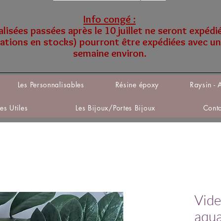
Info congé :
sées passées après le 10 juillet ne seront expédi
tions en stocks) pourront être expédiées avec un
semaine environ.
Les Personnalisables
Résine époxy
Raysin - 
Les Utiles
Les Bijoux/Portes Bijoux
Cont
Vide
aqua