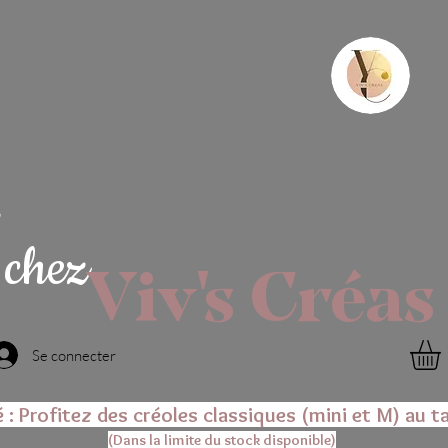
chez
Viv's Créas
Se connecter
é : Profitez des créoles classiques (mini et M) au ta
(Dans la limite du stock disponible)