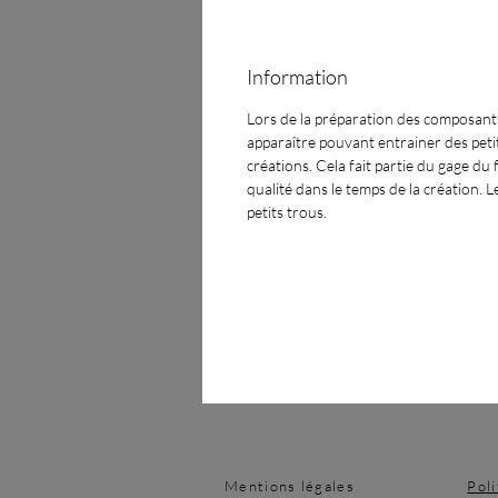
Information
Lors de la préparation des composants
apparaître pouvant entrainer des petit
créations. Cela fait partie du gage du f
qualité dans le temps de la création. 
petits trous.
Mentions légales
Pol