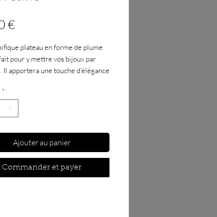
Prix
0 €
ifique plateau en forme de plume
fait pour y mettre vos bijoux par
 Il apportera une touche d'élégance
re intérieur avec sa touche dorée.
*
istiques :
ension
: Longueur : 23.5 cm,
: 8 cm hauteur : 2 cm
 main
eur
: Blanc avec des feuilles d'or.
Ajouter au panier
riau
: Aqua résine
Commander et payer