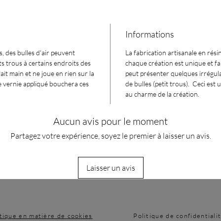
Informations
, des bulles d'air peuvent
La fabrication artisanale en rési
s trous à certains endroits des
chaque création est unique et fai
ait main et ne joue en rien sur la
peut présenter quelques irrégula
Le vernie appliqué bouchera ces
de bulles (petit trous). Ceci est 
au charme de la création.
Aucun avis pour le moment
Partagez votre expérience, soyez le premier à laisser un avis.
Laisser un avis
itique en matière de cookies
Politique de confidentiali