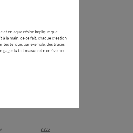
ne et en aqua résine implique que
t à la main, de ce fait, chaque création
rités tel que, par exemple, des traces
un gage du fait maison et n'enlève rien
té
CGV