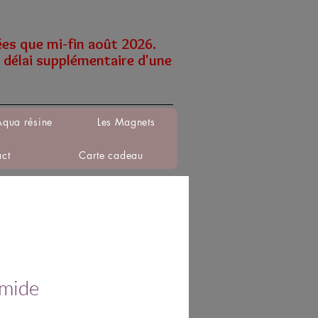
ées que mi-fin août 2026.
 délai supplémentaire d'une
Aqua résine
Les Magnets
act
Carte cadeau
mide