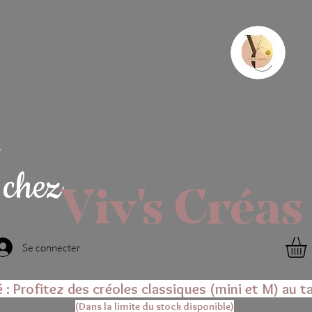
chez
Viv's Créas
Se connecter
é : Profitez des créoles classiques (mini et M) au ta
(Dans la limite du stock disponible)