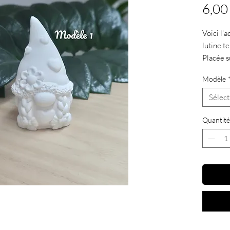
6,00
Voici l
lutine t
Placée s
sur une 
Modèle
l'amour e
Caractér
Sélect
. Dim
4 cm
Quantité
. Fait 
. Maté