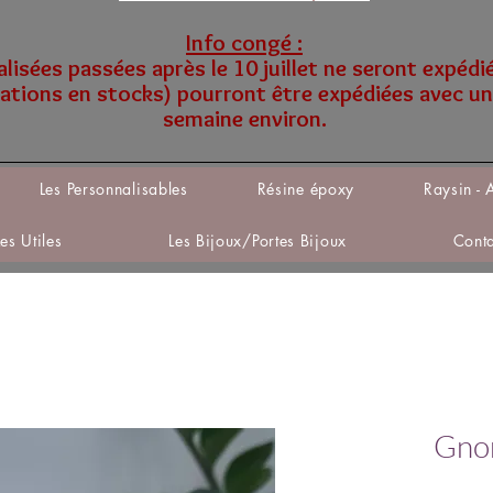
Info congé :
sées passées après le 10 juillet ne seront expédi
tions en stocks) pourront être expédiées avec un
semaine environ.
Les Personnalisables
Résine époxy
Raysin - 
Les Utiles
Les Bijoux/Portes Bijoux
Cont
Gno