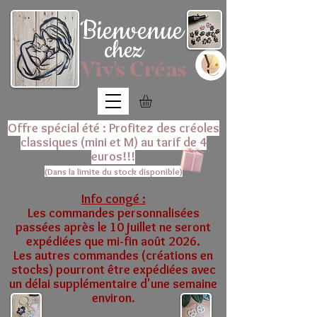
Bienvenue
chez
Viv's Créas
Offre spécial été : Profitez des créoles
classiques (mini et M) au tarif de 4
euros!!!
(Dans la limite du stock disponible)
Info congé :
Les commandes personnalisées
passées après le 10 juillet ne seront
expédiées que mi-fin août 2026.
Les autres commandes (créations en
stocks) pourront être expédiées avec
un délai supplémentaire d'une semaine
environ.