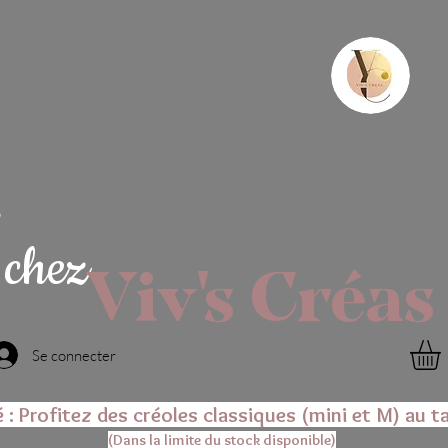
chez
Viv's Créas
Se connecter
é : Profitez des créoles classiques (mini et M) au ta
(Dans la limite du stock disponible)