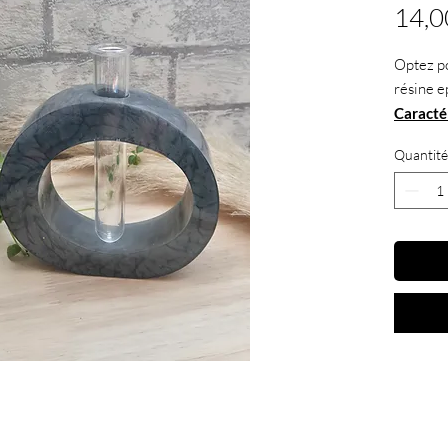
14,0
Optez po
résine e
Caractér
.
Dimens
Quantité
profonde
.
Fait m
.
Matéri