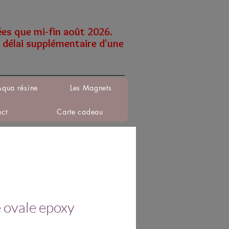
ées que mi-fin août 2026.
 délai supplémentaire d'une
Aqua résine
Les Magnets
act
Carte cadeau
 ovale epoxy