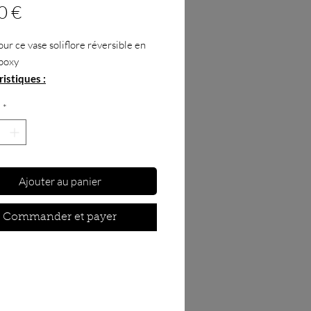
Prix
0 €
ur ce vase soliflore réversible en
poxy
istiques :
ion :
Longueur : 12.5 cm,
*
ur : 4 cm, hauteur : 11 cm
ain
au
: Résine epoxy
Ajouter au panier
Commander et payer