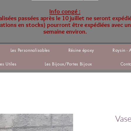
Info congé :
sées passées après le 10 juillet ne seront expédi
tions en stocks) pourront être expédiées avec un
semaine environ.
Les Personnalisables
Résine époxy
Raysin - 
Les Utiles
Les Bijoux/Portes Bijoux
Cont
Vase