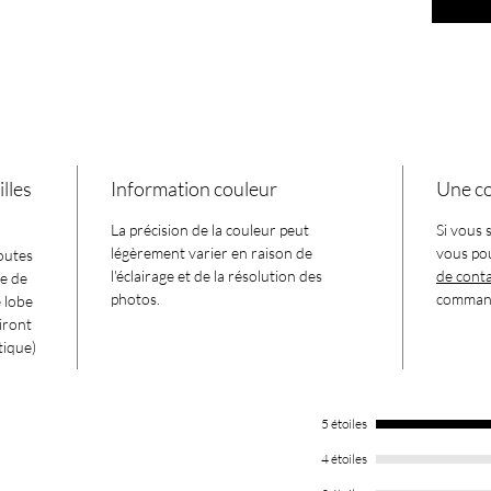
Caractér
.
Dimens
largeur
.
Fait m
.
Matéri
.
Vendue
lles
Information couleur
Une co
.
Créoles
La précision de la couleur
peut
Si vous 
légèrement varier en raison de
vous po
outes
l'éclairage et de la résolution des
de cont
le de
photos.
comman
e lobe
iront
tique)
5 étoiles
4 étoiles