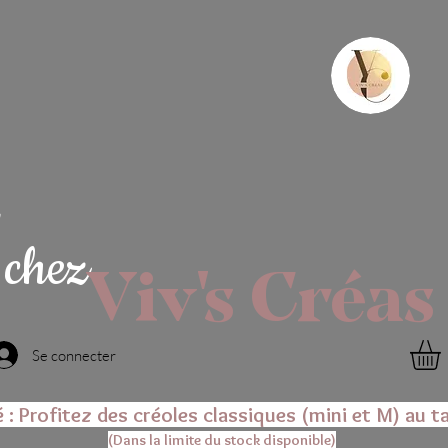
chez
Viv's Créas
Se connecter
é : Profitez des créoles classiques (mini et M) au ta
(Dans la limite du stock disponible)