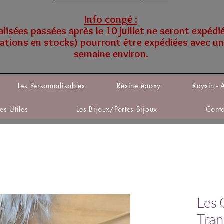
Info congé :
sées passées après le 10 juillet ne seront expédi
tions en stocks) pourront être expédiées avec un
semaine environ.
Les Personnalisables
Résine époxy
Raysin - 
Les Utiles
Les Bijoux/Portes Bijoux
Cont
Les 
Tran