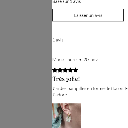
Basé sur 1 avis
Laisser un avis
1 avis
Marie-Laure
•
20 janv.
Noté 5 sur 5.
Très jolie!
J'ai des pampilles en forme de flocon. El
J'adore