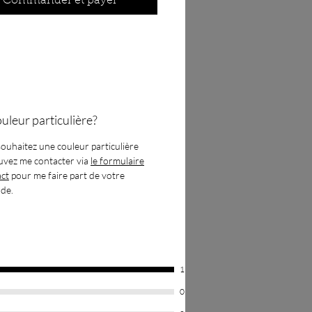
Commander et payer
istiques :
ions :
Diamètre : environ 2 cm,
 0.5cm
ain
aux
: Résine époxy
s par paire
uleur particulière?
 vendues à part
souhaitez une couleur particulière
uvez me contacter via
le formulaire
act
pour me faire part de votre
de.
1
0