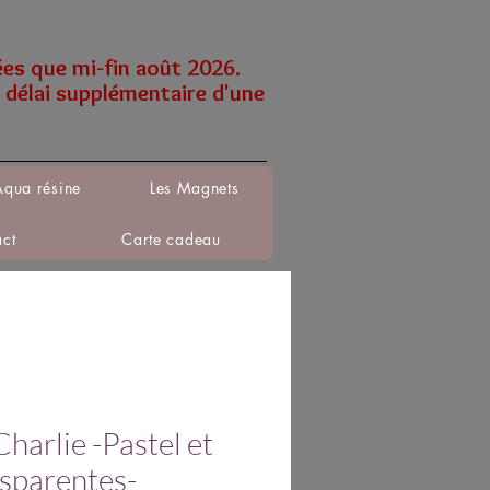
ées que mi-fin août 2026.
 délai supplémentaire d'une
Aqua résine
Les Magnets
act
Carte cadeau
Charlie -Pastel et
sparentes-