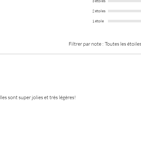
3 étoiles
2 étoiles
1 étoile
Filtrer par note :
Toutes les étoile
les sont super jolies et très légères!