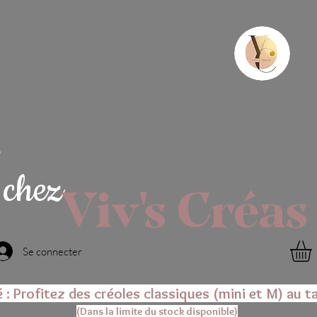
chez
Viv's Créas
Se connecter
é : Profitez des créoles classiques (mini et M) au ta
(Dans la limite du stock disponible)