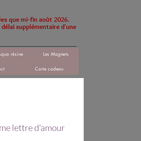
ées que mi-fin août 2026.
 délai supplémentaire d'une
Aqua résine
Les Magnets
act
Carte cadeau
e lettre d'amour