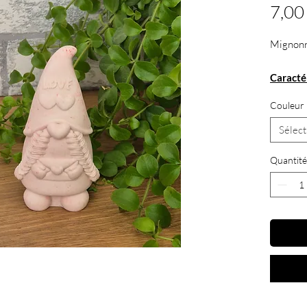
7,00
Mignonne
Caractér
.
Dim
Couleur
cm
.
Fait
Sélect
.
Coul
Quantité
.
Maté