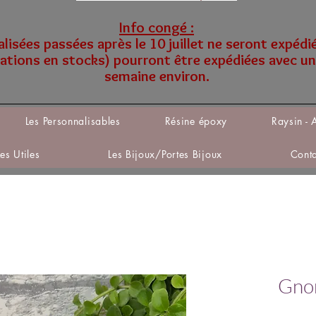
Info congé :
sées passées après le 10 juillet ne seront expédi
tions en stocks) pourront être expédiées avec un
semaine environ.
Les Personnalisables
Résine époxy
Raysin - 
Les Utiles
Les Bijoux/Portes Bijoux
Cont
Gnom