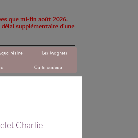
ées que mi-fin août 2026.
 délai supplémentaire d'une
Aqua résine
Les Magnets
act
Carte cadeau
elet Charlie