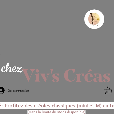
chez
Viv's Créas
Se connecter
é : Profitez des créoles classiques (mini et M) au ta
(Dans la limite du stock disponible)