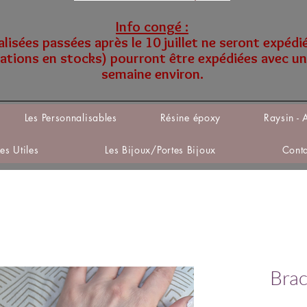
Info congé :
sées passées après le 10 juillet ne seront expédi
tions en stocks) pourront être expédiées avec un
semaine environ.
Les Personnalisables
Résine époxy
Raysin - 
Les Utiles
Les Bijoux/Portes Bijoux
Cont
Brac