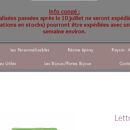
Info congé :
sées passées après le 10 juillet ne seront expédi
tions en stocks) pourront être expédiées avec un
semaine environ.
Les Personnalisables
Résine époxy
Raysin - 
Les Utiles
Les Bijoux/Portes Bijoux
Cont
Lett