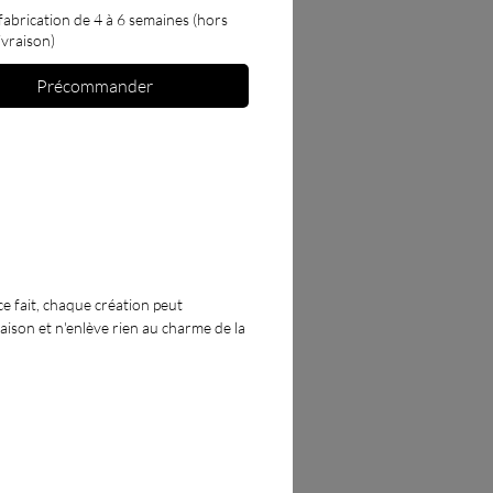
istiques :
fabrication de 4 à 6 semaines (hors
ensions approximative selon la
livraison)
ongueur : 12 cm, Hauteur : 16 cm,
eur : 4 cm
Précommander
 main
iau :
Résine époxy
ce fait, chaque création peut
maison et n'enlève rien au charme de la