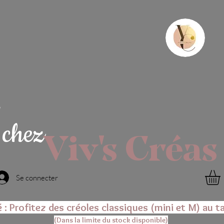
chez
Viv's Créas
Se connecter
é : Profitez des créoles classiques (mini et M) au ta
(Dans la limite du stock disponible)