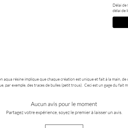
Caractér
Délai de 
. Dim
délai de 
lettre :
L
Profond
. Fait
. Matér
en aqua résine implique que chaque création est unique et fait à la main, de 
e, par exemple, des traces de bulles (petit trous). Ceci est un gage du fait 
Aucun avis pour le moment
Partagez votre expérience, soyez le premier à laisser un avis.